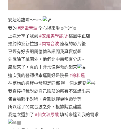
安妞哈誰唷～～～
我的
#閃電音波
全心得來啦 o(^3^)o
上次分享了我到
#安妞美學診所
桃園中正店
預約韓系新拉提
#閃電音波
療程的影片後
已經有好多朋朋偷偷私訊問我真實感想
先說除了桃園外，他們北中南都有分店~
感想來了，真的！非常值得預約起來
這次我的醫師很幸運剛好是院長
#徐和遠
在諮詢的過程中發現是同鄉 聊一個太起勁
我直接把我對於自己臉部的所有不滿講出來
包含臉部不對稱、希望臥蟬更明顯等等
所以除了閃電音波之外，根據院長建議
我這次還加了
#仙女玻尿酸
填補來達到我的需求