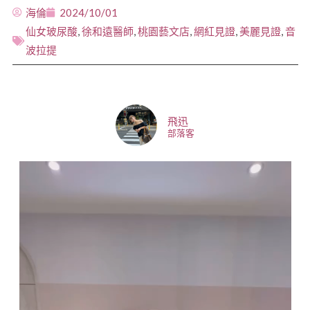
海倫
2024/10/01
仙女玻尿酸
,
徐和遠醫師
,
桃園藝文店
,
網紅見證
,
美麗見證
,
音
波拉提
飛迅
部落客