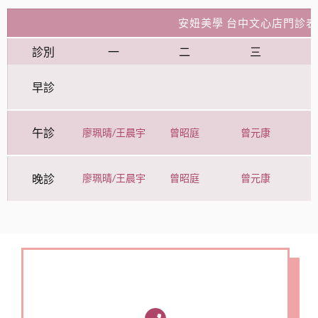
安妞美學 台中文心店門診表
診別
一
二
三
早診
午診
廖珮晴/王晨宇
曾昭庭
曾元康
晚診
廖珮晴/王晨宇
曾昭庭
曾元康