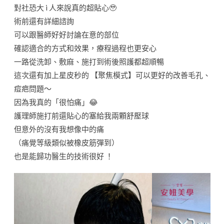
對社恐大 i 人來說真的超貼心🥹
術前還有詳細諮詢
可以跟醫師好好討論在意的部位
確認適合的方式和效果，療程過程也更安心
一路從洗卸、敷麻、施打到術後照護都超順暢
這次還有加上星皮秒的 【聚焦模式】可以更好的改善毛孔、
痘疤問題～
因為我真的「很怕痛」😂
護理師施打前還貼心的塞給我兩顆舒壓球
但意外的沒有我想像中的痛
（痛覺等級類似被橡皮筋彈到）
也是能歸功醫生的技術很好 ！