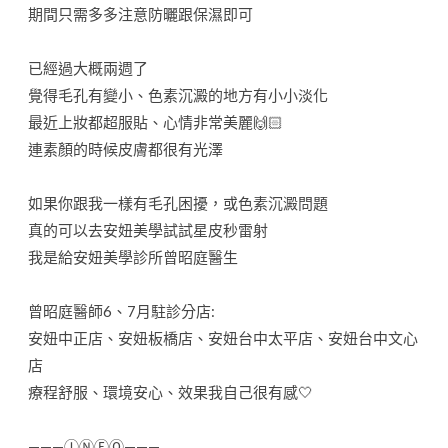
期間只需多多注意防曬跟保濕即可
已經過大概兩週了
覺得毛孔有變小、色素沉澱的地方有小小淡化
最近上妝都超服貼、心情非常美麗🙌🏻
連素顏的時候皮膚都很有光澤
如果你跟我一樣有毛孔困擾，或色素沉澱問題
真的可以去安妞美學試試星皮秒雷射
我是給安妞美學診所曾昭庭醫生
曾昭庭醫師6、7月駐診分店:
安妞中正店、安妞板橋店、安妞台中太平店、安妞台中文心
店
療程舒服、環境安心、效果我自己很有感🤍
———ⒾⓃⒻⓄ———