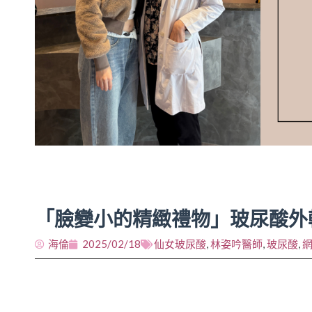
「臉變小的精緻禮物」玻尿酸外輪廓拉
海倫
2025/02/18
仙女玻尿酸
,
林姿吟醫師
,
玻尿酸
,