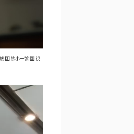
 臉小一號 3️⃣ 視