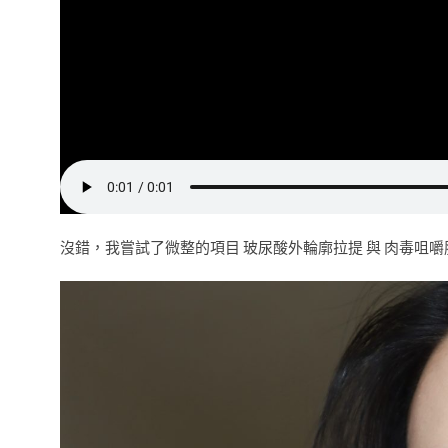
沒錯，我嘗試了微整的項目 玻尿酸外輪廓拉提 與 肉毒咀嚼