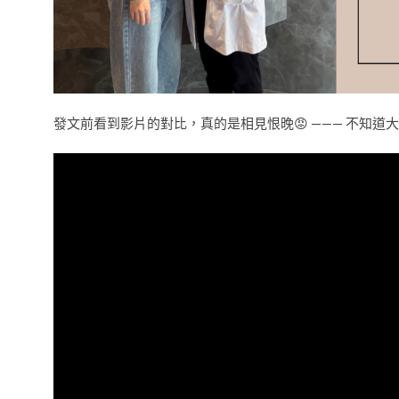
發文前看到影片的對比，真的是相見恨晚😡 ——— 不知道