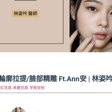
提/臉部精雕 Ft.Ann安 | 林姿
網紅見證
,
美麗見證
,
苓雅安妞