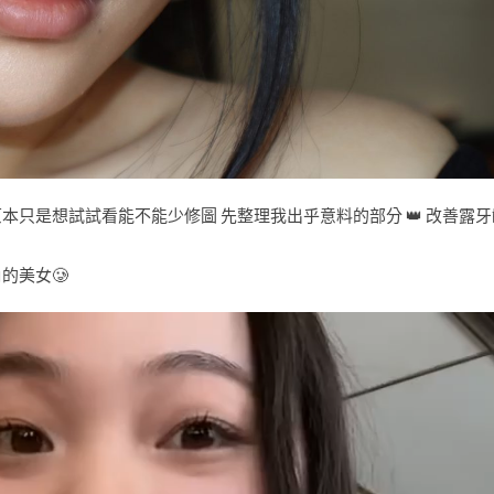
想試試看能不能少修圖 先整理我出乎意料的部分 👑 改善露牙齦 2️⃣
的美女🥲