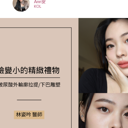
Ann安
KOL