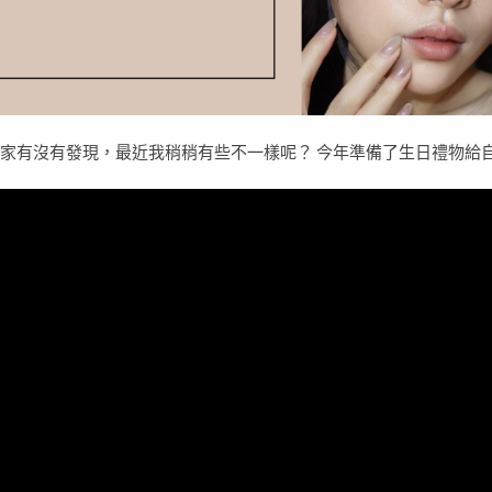
大家有沒有發現，最近我稍稍有些不一樣呢？ 今年準備了生日禮物給自己！