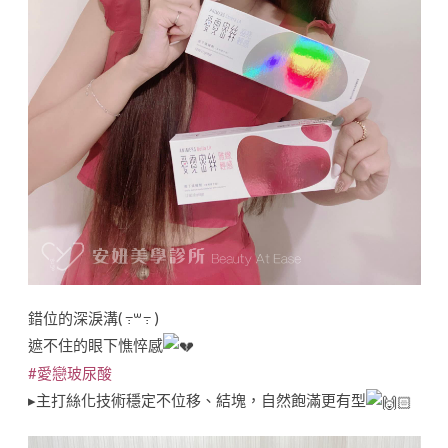
錯位的深淚溝( ߹꒳​߹ )
遮不住的眼下憔悴感
#愛戀玻尿酸
▸主打絲化技術穩定不位移、結塊，自然飽滿更有型