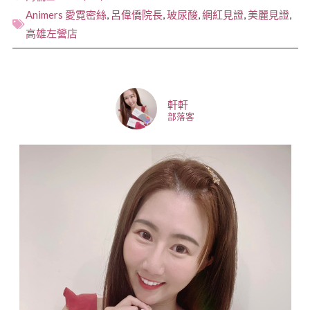
Animers 愛霓密絲
,
呂偉僑院長
,
玻尿酸
,
網紅見證
,
美麗見證
,
高雄左營店
軒軒
部落客