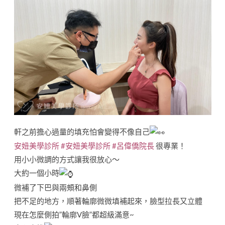
軒之前擔心過量的填充怕會變得不像自己
安妞美學診所
#安妞美學診所
#呂偉僑院長
很專業！
用小小微調的方式讓我很放心～
大約一個小時
微補了下巴與兩頰和鼻側
把不足的地方，順著輪廓微微填補起來，臉型拉長又立體
現在怎麼側拍”輪廓V臉”都超級滿意~