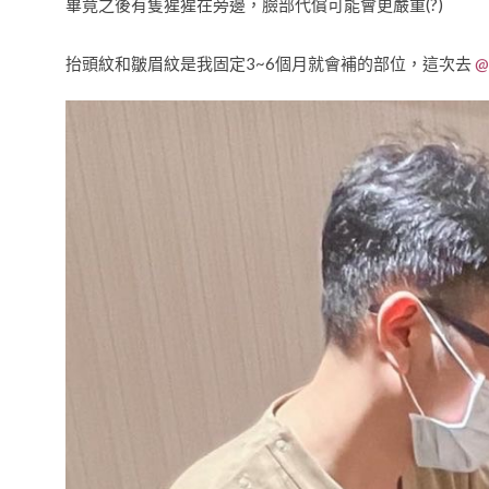
畢竟之後有隻猩猩在旁邊，臉部代償可能會更嚴重(?)
抬頭紋和皺眉紋是我固定3~6個月就會補的部位，這次去
@