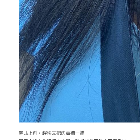
趁北上前，趕快去把肉毒補一補