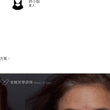
許小姐
素人
，
決方案，