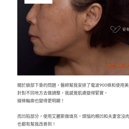
關於臉部下垂的問題，醫師幫我安排了電波900條和使用
針對不同地方去做調整，我感覺肌膚變得緊實，
線條輪廓也變得更明顯！
而凹陷部分，使用艾麗斯做填充，煩惱的頰凹和夫妻宮沒
也都有幫我改善到！