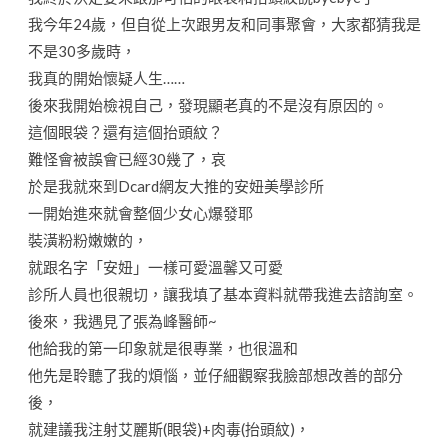
我今年24歲，但自從上次跟男友和同事聚會，大家都猜我是
不是30多歲時，
我真的開始懷疑人生……
後來我開始檢視自己，發現顯老真的不是沒有原因的。
這個眼袋？還有這個抬頭紋？
難怪會被誤會已經30幾了，哀
於是我就來到Dcard網友大推的安妞美學診所
一開始進來就會整個少女心爆發耶
裝潢粉粉嫩嫩的，
就跟名字
「
安妞
」
一樣可愛溫馨又可愛
診所人員也很親切，讓我填了基本資料就帶我進去諮詢室。
後來，我遇見了張為峰醫師~
他給我的第一印象就是很專業，也很溫和
他先是聆聽了我的煩惱，並仔細觀察我臉部想改善的部分
後，
就建議我注射艾麗斯(眼袋)+肉毒(抬頭紋)，