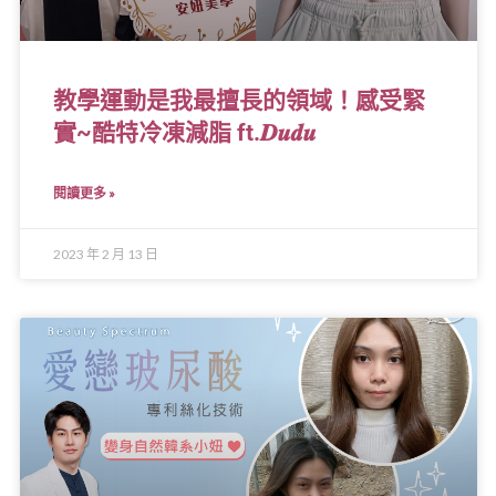
教學運動是我最擅長的領域！感受緊
實~酷特冷凍減脂 ft.𝑫𝒖𝒅𝒖
閱讀更多 »
2023 年 2 月 13 日