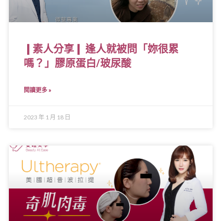
❙素人分享❙ 逢人就被問「妳很累
嗎？」膠原蛋白/玻尿酸
閱讀更多 »
2023 年 1 月 18 日