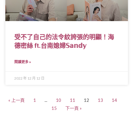
受不了自己的法令紋誇張的明顯！海
德密絲 ft.台南媳婦𝕊𝕒𝕟𝕕𝕪
閱讀更多 »
2022 年 12 月 12 日
« 上一頁
1
...
10
11
12
13
14
15
下一頁 »