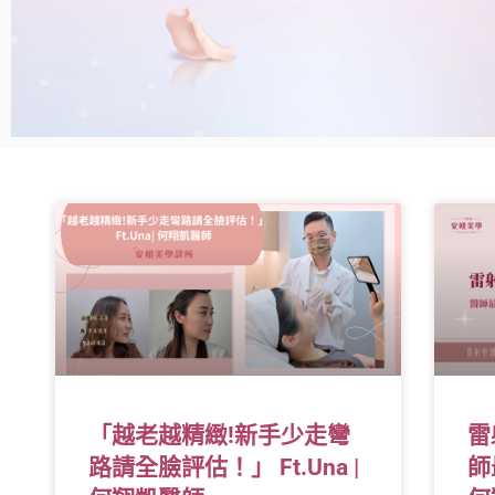
「越老越精緻!新手少走彎
雷
路請全臉評估！」 Ft.Una |
師