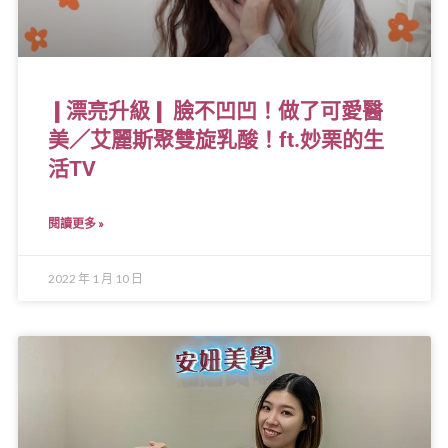
❙漂亮升級❙ 臉不凹凹！做了可愛醫
美／艾麗斯聚雙旋乳酸！ft.妙栗的生
活TV
閱讀更多 »
2022 年 1 月 10 日