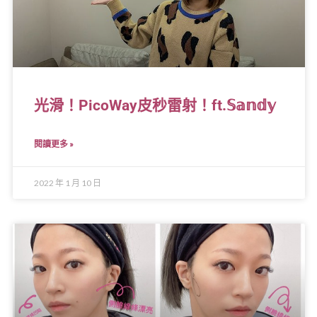
光滑！PicoWay皮秒雷射！ft.𝕊𝕒𝕟𝕕𝕪
閱讀更多 »
2022 年 1 月 10 日