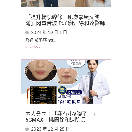
「提升輪廓線條！肌膚緊緻又飽
滿」閃電音波 Ft.飛迅 | 徐和遠醫師
2024 年 10 月 1 日
飛迅 部落客 htt...
Read More
素人分享：「我有小V臉了！」
5GMAX｜桃園徐和遠院長
2023 年 12 月 28 日